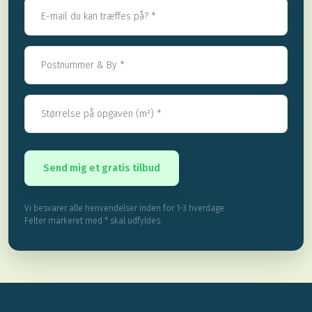
Vi besvarer alle henvendelser inden for 1-3 hverdage.
Felter markeret med * skal udfyldes.​​