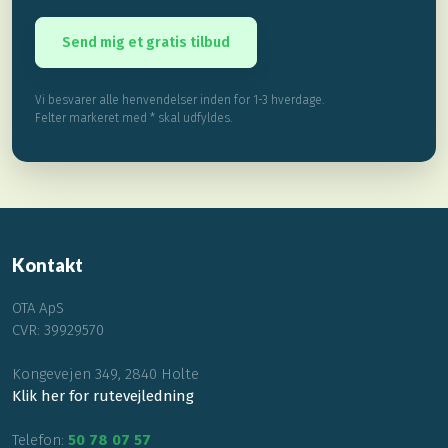
Vi besvarer alle henvendelser inden for 1-3 hverdage.
Felter markeret med * skal udfyldes.​​
Kontakt
OTA ApS​
CVR: 39929570
Kongevejen 349, 2840 Holte
Klik her for rutevejledning
Telefon:
50 78 07 57