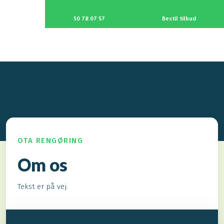
50 78 07 57
Bestil tilbud
OTA RENGØRING
Om os
Tekst er på vej.