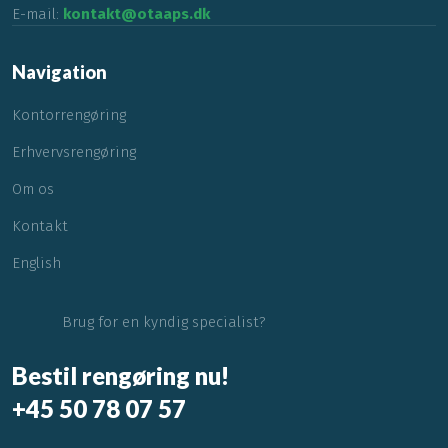
E-mail:
kontakt@otaaps.dk
Navigation​
Kontorrengøring
Erhvervsrengøring
Om os
Kontakt
English
Brug for en kyndig specialist?
Bestil rengøring nu!
+45
50 78 07 57